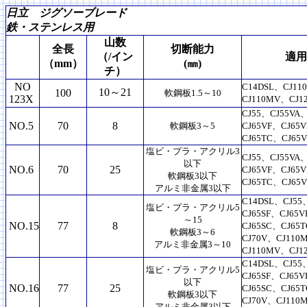
日立 ジグソーブレード
鉄・ステンレス用
山数
全長
切断能力
（/イン
適用
（mm）
(㎜)
チ）
NO
C14DSL、CJ11
10～21
100
軟鋼板1.5～10
123X
CJ110MV、CJ1
CJ55、CJ55VA
NO.5
70
8
軟鋼板3～5
CJ65VF、CJ65
CJ65TC、CJ65
塩ビ・プラ・アクリル3
CJ55、CJ55VA
以下
NO.6
70
25
CJ65VF、CJ65
軟鋼板3以下
CJ65TC、CJ65
アルミ非金属3以下
C14DSL、CJ55
塩ビ・プラ・アクリル5
CJ65SF、CJ65
～15
NO.15
77
8
CJ65SC、CJ65
軟鋼板3～6
CJ70V、CJ110
アルミ非金属3～10
CJ110MV、CJ1
C14DSL、CJ55
塩ビ・プラ・アクリル5
CJ65SF、CJ65
以下
NO.16
77
25
CJ65SC、CJ65
軟鋼板3以下
CJ70V、CJ110
アルミ非金属3以下