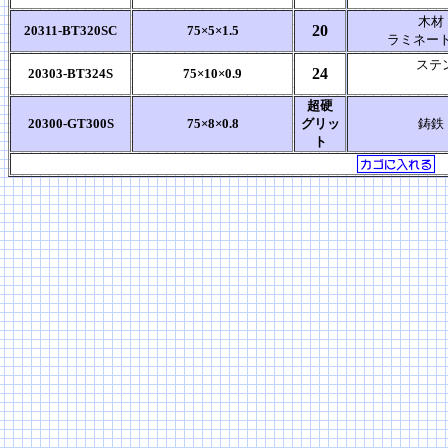
木材
20
20311-BT320SC
75×5×1.5
ラミネート
ステ
24
20303-BT324S
75×10×0.9
超硬
20300-GT300S
75×8×0.8
グリッ
鋳鉄
ト