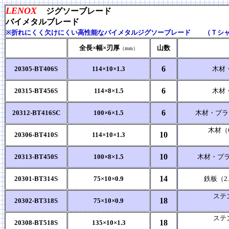
LENOX
ジグソーブレード
バイメタルブレード
※折れにくく欠けにくい高性能なバイメタルジグソーブレード （Ｔシ
全長×幅×
刃厚
山数
（mm）
6
20305-BT406S
114×10×1.3
木材・
6
20315-BT456S
114×8×1.5
木材・
6
20312-BT416SC
100×6×1.5
木材・プラ
木材（6
10
20306-BT410S
114×10×1.3
10
20313-BT450S
100×8×1.5
木材・プラ
14
20301-BT314S
75×10×0.9
鉄板（2.
ステ
18
20302-BT318S
75×10×0.9
ステ
18
20308-BT518S
135×10×1.3