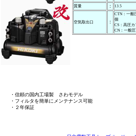
：
質量
13.5
CTN：一
個
：
空気取出口
CS：高圧カ
CN：一般
・信頼の国内工場製 さわモデル
・フィルタを簡単にメンテナンス可能
・２年保証