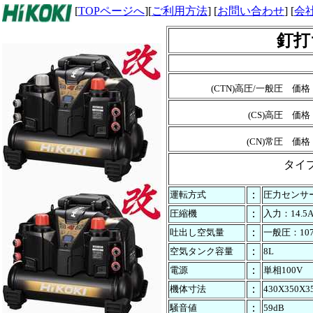
[
TOPページへ
][
ご利用方法
] [
お問い合わせ
] [
会
釘打
(CTN)高圧/一般圧 価
(CS)高圧 価
(CN)常圧 価
タイプ
：
運転方式
圧力センサ
：
圧縮機
入力：14.5
：
吐出し空気量
一般圧：107
：
空気タンク容量
8L
：
電源
単相100V
：
機体寸法
430X350X
：
騒音値
59dB