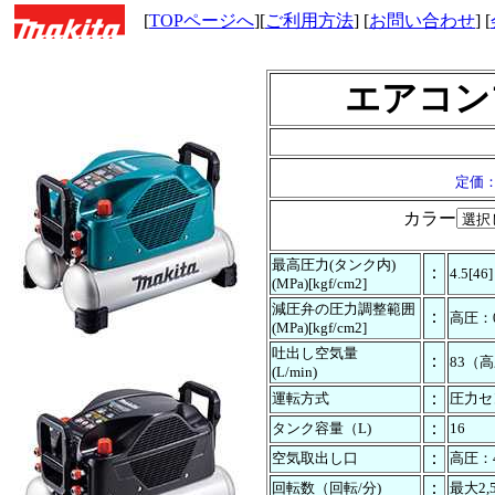
[
TOPページへ
][
ご利用方法
] [
お問い合わせ
] [
エアコン
定価：￥
カラー
最高圧力(タンク内)
：
4.5[46]
(MPa)[kgf/cm2]
減圧弁の圧力調整範囲
：
高圧：0
(MPa)[kgf/cm2]
吐出し空気量
：
83（高
(L/min)
：
運転方式
圧力セ
：
タンク容量（L)
16
：
空気取出し口
高圧：
：
回転数（回転/分)
最大2,