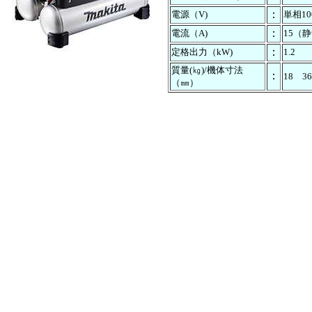
：
電源（V)
単相10
：
電流（A)
15（
：
定格出力（kW)
1.2
質量(㎏)/機体寸法
：
18 36
（㎜）