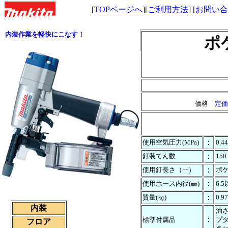
[
TOPページへ
][
ご利用方法
] [
お問い合
内装作業を軽快にこなす！
ポ
価格
定価
：
使用空気圧力(MPa)
0.4
：
釘装てん数
15
：
使用釘長さ（㎜)
ポケ
：
使用ホース内径(㎜)
6.
：
質量(㎏)
0.97
内装
油
：
標準付属品
プタ
フロア