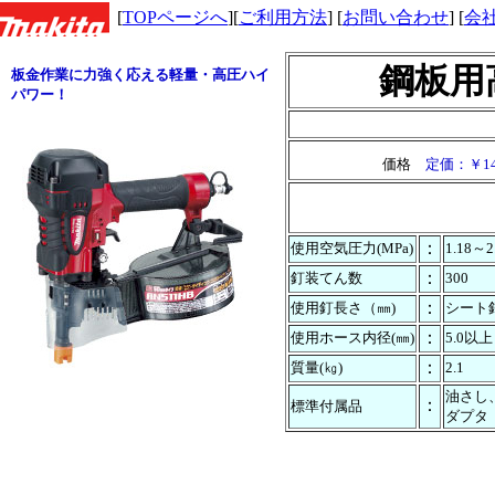
[
TOPページへ
][
ご利用方法
] [
お問い合わせ
] [
会
鋼板用
板金作業に力強く応える軽量・高圧ハイ
パワー！
価格
定価：￥144
：
使用空気圧力(MPa)
1.18～2
：
釘装てん数
300
：
使用釘長さ（㎜)
シート
：
使用ホース内径(㎜)
5.0以上
：
質量(㎏)
2.1
油さし
：
標準付属品
ダプタ