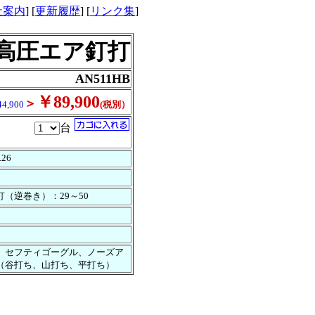
社案内
] [
更新履歴
] [
リンク集
]
高圧エア釘打
AN511HB
￥89,900
＞
,900
(税別）
台
.26
釘（逆巻き）：29～50
、セフティゴーグル、ノーズア
（谷打ち、山打ち、平打ち）