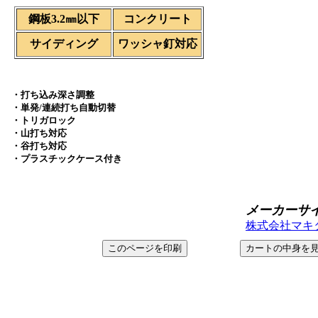
鋼板3.2㎜以下
コンクリート
サイディング
ワッシャ釘対応
・打ち込み深さ調整
・単発/連続打ち自動切替
・トリガロック
・山打ち対応
・谷打ち対応
・プラスチックケース付き
メーカーサ
株式会社マキタ＞ ht