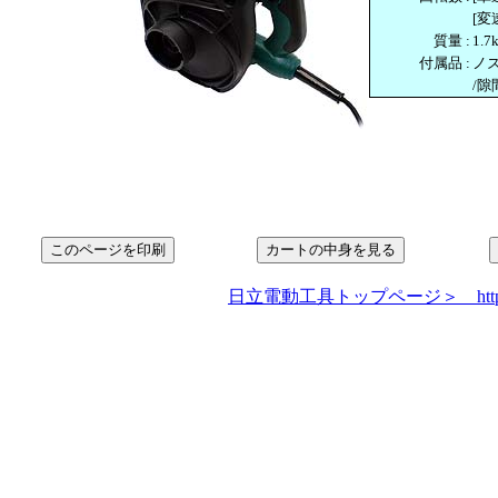
[変
質量
:
1.7
付属品
:
ノズ
/隙
日立電動工具トップページ＞ http://www.hi