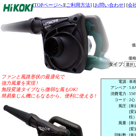
[
TOPページへ
][
ご利用方法
] [
お問い合わせ
] [
会
価
価格
タイプ:
ファンと風路形状の最適化で
電源
:
単相
強力風量を実現 !
アンペア
:
5.8
無段変速タイプなら微弱な風もOK!
消費電力
:
55
簡易集じん機にもなるから、便利に使える !
コード
:
2心
風圧
:
[単
[変
柱
風量
:
[単
[変
回転数
:
[単