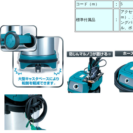
：
コード（ｍ）
5
アクセ
ｍ）、
：
標準付属品
ングパ
ル、ポ