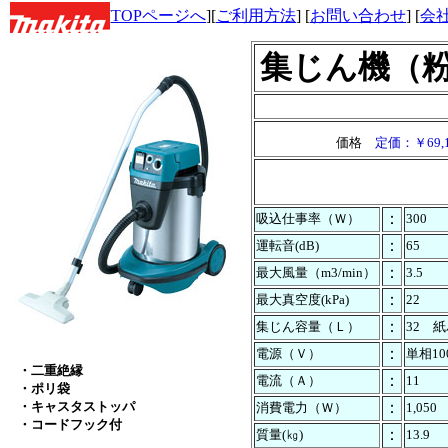
[
TOPページへ
][
ご利用方法
] [
お問い合わせ
] [
会
集じん機（
価格
定価：￥69,1
：
吸込仕事率（Ｗ）
300
：
運転音(dB)
65
：
最大風量（m3/min）
3.5
：
最大真空度(kPa)
22
：
集じん容量（Ｌ）
32 
：
電源（Ｖ）
単相10
・二重絶縁
：
電流（Ａ）
11
・ポリ袋
・キャスタストッパ
：
消費電力（Ｗ）
1,050
・コードフック付
：
質量(㎏)
13.9