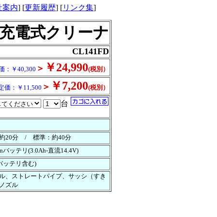
社案内
] [
更新履歴
] [
リンク集
]
充電式クリーナ
CL141FD
￥24,990
＞
価：￥40,300
(税別）
￥7,200
＞
定価：￥11,500
(税別）
台
約20分 / 標準：約40分
ionバッテリ(3.0Ah-直流14.4V)
3(バッテリ含む)
ル、ストレートパイプ、サッシ（すき
ノズル