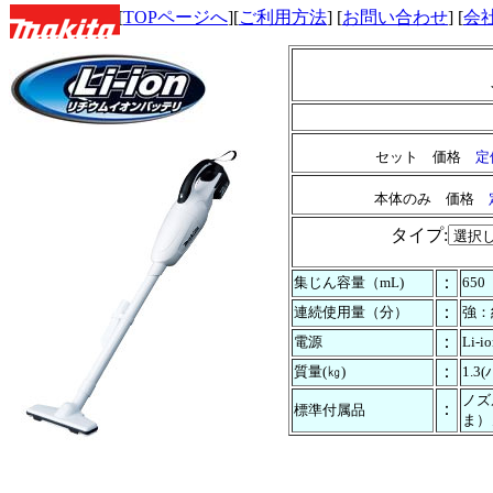
[
TOPページへ
][
ご利用方法
] [
お問い合わせ
] [
会
セット 価格
定
本体のみ 価格
タイプ:
：
集じん容量（mL)
650
：
連続使用量（分）
強：
：
電源
Li-
：
質量(㎏)
1.
ノズ
：
標準付属品
ま）