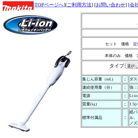
[
TOPページへ
][
ご利用方法
] [
お問い合わせ
] [
会
セット 価格
定
本体のみ 価格
タイプ:
：
集じん容量（mL)
ダス
：
連続使用量（分）
強：
：
電源
Li-
：
質量(㎏)
1.
紙パ
：
標準付属品
ル、
ノズ