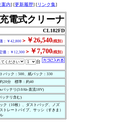
社案内
] [
更新履歴
] [
リンク集
]
充電式クリーナ
CL182FD
￥26,540
＞
価：￥42,800
(税別）
￥7,700
＞
定価：￥12,300
(税別）
台
トバック：500、紙パック：330
約20分 標準：約40
ionバッテリ(3.0Ah-直流18V)
5(バッテリ含む)
ック（10枚）、ダストバッグ、ノズ
ストレートパイプ、サッシ（すきま）
ル