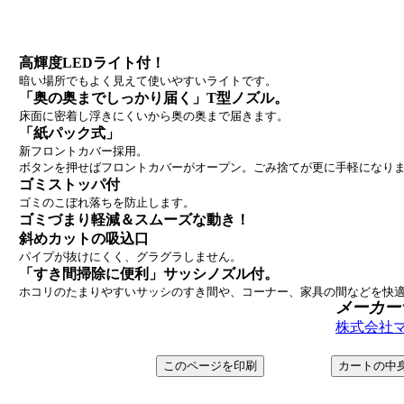
高輝度LEDライト付！
暗い場所でもよく見えて使いやすいライトです。
「奥の奥までしっかり届く」T型ノズル。
床面に密着し浮きにくいから奥の奥まで届きます。
「紙パック式」
新フロントカバー採用。
ボタンを押せばフロントカバーがオープン。ごみ捨てが更に手軽になり
ゴミストッパ付
ゴミのこぼれ落ちを防止します。
ゴミづまり軽減＆スムーズな動き！
斜めカットの吸込口
パイプが抜けにくく、グラグラしません。
「すき間掃除に便利」サッシノズル付。
ホコリのたまりやすいサッシのすき間や、コーナー、家具の間などを快
メーカー
株式会社マキタ＞