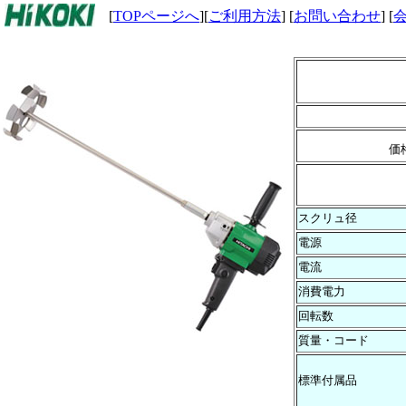
[
TOPページへ
][
ご利用方法
] [
お問い合わせ
] [
スクリュ径
電源
電流
消費電力
回転数
質量・コード
標準付属品