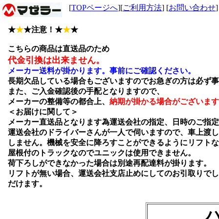
[
TOPページへ
][
ご利用方法
] [
お問い合わせ
]
★
★
★注意！★
★
★
こちらの商品は直送品のため
代金引換は出来ません。
メーカー送料が掛かります。事前にご確認ください。
長期欠品している場合もございますのでお急ぎの方は必ず事
また、ご入金確認後の手配となりますので、
メーカーの整備等の都合上、
納期が掛かる場合がございます
＜お届けに関して＞
メーカー直送品となります為運送会社の指定、日時のご指定
運送会社のドライバーさんが一人で伺いますので、車上渡し
しません。機械を安全に降ろすことができるようにリフトな
屋根付のトラックなのでユニックは使用できません。
荷下ろしができなかった場合は別途再配達料が掛ります。
リフトが無い場合、運送会社支店止めにしてのお引取りでし
だけます。