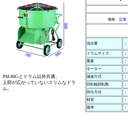
価格
定価
：
混合量
：
ドラムサイズ
：
重量
：
モーター
PM-80Gとドラム以外共通。
：
減速方式
上部が広がっていないスリムなドラ
：
回転軸回転数
ム。
：
排出方法
：
材質
：
備考