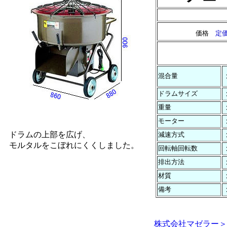
価格
定
混合量
ドラムサイズ
重量
モーター
ドラムの上部を広げ、
減速方式
モルタルをこぼれにくくしました。
回転軸回転数
排出方法
材質
備考
株式会社マゼラー＞ http:/