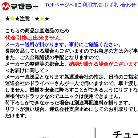
[
TOPページへ
][
ご利用方法
] [
お問い合わせ
]
★
★
★注意！★
★
★
こちらの商品は直送品のため
代金引換は出来ません。
メーカー送料が掛かります。事前にご確認ください。
長期欠品している場合もございますのでお急ぎの方は必ず事
また、ご入金確認後の手配となりますので、
メーカーの整備等の都合上、
納期が掛かる場合がございます
＜お届けに関して＞
メーカー直送品となります為運送会社の指定、日時のご指定
運送会社のドライバーさんが一人で伺いますので、車上渡し
しません。機械を安全に降ろすことができるようにリフトな
屋根付のトラックなのでユニックは使用できません。
荷下ろしができなかった場合は別途再配達料が掛ります。
リフトが無い場合、運送会社支店止めにしてのお引取りでし
だけます。
チュ