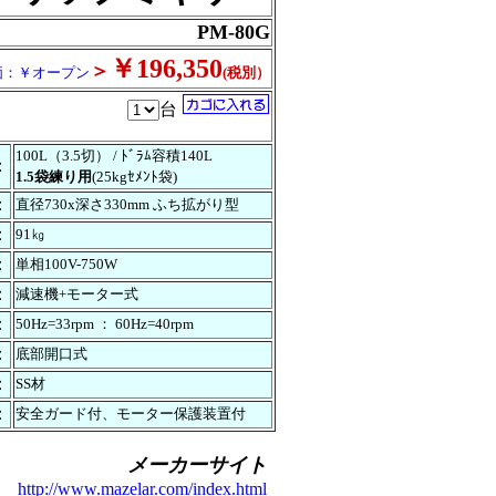
PM-80G
￥196,350
＞
価：￥オープン
(税別）
台
100L（3.5切） / ﾄﾞﾗﾑ容積140L
：
1.5袋練り用
(25kgｾﾒﾝﾄ袋)
：
直径730x深さ330mm ふち拡がり型
：
91㎏
：
単相100V-750W
：
減速機+モーター式
：
50Hz=33rpm ： 60Hz=40rpm
：
底部開口式
：
SS材
：
安全ガード付、モーター保護装置付
メーカーサイト
/www.mazelar.com/index.html