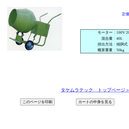
定価2
モーター
:
100V
混合量
:
40L
排出方法
:
傾胴式
概算重量
:
50kg
タケムラテック トップページ＞ http://