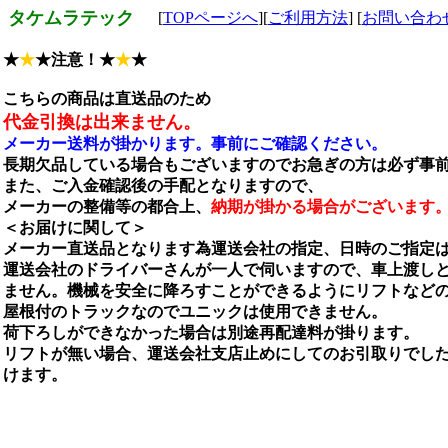
タケムラテック
[
TOPページへ
][
ご利用方法
] [
お問い合わ
★
★
★注意！★
★
★
こちらの商品は直送品のため
代金引換は出来ません。
メーカー送料が掛かります。事前にご確認ください。
長期欠品している場合もございますのでお急ぎの方は必ず事
また、ご入金確認後の手配となりますので、
メーカーの整備等の都合上、
納期が掛かる場合がございます
＜お届けに関して＞
メーカー直送品となります為運送会社の指定、日時のご指定
運送会社のドライバーさんが一人で伺いますので、車上渡し
ません。機械を安全に降ろすことができるようにリフトなど
屋根付のトラックなのでユニックは使用できません。
荷下ろしができなかった場合は別途再配達料が掛ります。
リフトが無い場合、運送会社支店止めにしてのお引取りでし
けます。