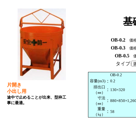
基
OB-0.2
価
OB-0.3
価
OB-0.5
価
タイプ:
OB-0.2
：
容量(m3)
0.2
片開き
排出口
：
130×320
小出し用
（㎜）
途中で止めることが出来、型枠工
寸法
：
880×850×1,26
事に最適。
（㎜）
重量
：
58
（㎏）