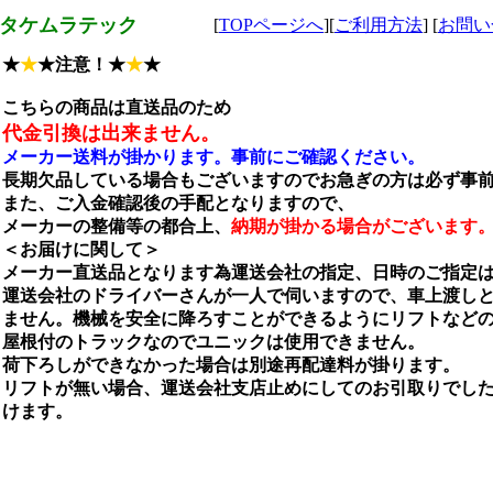
タケムラテック
[
TOPページへ
][
ご利用方法
] [
お問い
★
★
★注意！★
★
★
こちらの商品は直送品のため
代金引換は出来ません。
メーカー送料が掛かります。事前にご確認ください。
長期欠品している場合もございますのでお急ぎの方は必ず事
また、ご入金確認後の手配となりますので、
メーカーの整備等の都合上、
納期が掛かる場合がございます
＜お届けに関して＞
メーカー直送品となります為運送会社の指定、日時のご指定
運送会社のドライバーさんが一人で伺いますので、車上渡し
ません。機械を安全に降ろすことができるようにリフトなど
屋根付のトラックなのでユニックは使用できません。
荷下ろしができなかった場合は別途再配達料が掛ります。
リフトが無い場合、運送会社支店止めにしてのお引取りでし
けます。