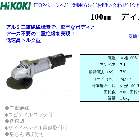
[
TOPページへ
][
ご利用方法
] [
お問い合わせ
] [
会
100㎜ デ
アルミ二重絶縁構造で、堅牢なボディと
アース不要の二重絶縁を実現！！
定価：\
低速高トルク型
電源
:
単相100V
アンペア
:
7.4
消費電力（w）
:
720
コード（m）
:
2心2.5
研削砥石寸法
:
外形 100 
回転数
:
9,000回転
質量
:
1.6kg
◆二重絶縁
◆スピンドルロック付
◆低速型
◆サイドハンドル両側取付可
◆集じん機取付可