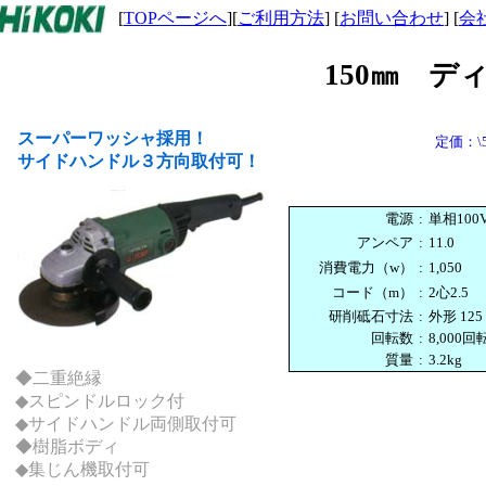
[
TOPページへ
][
ご利用方法
] [
お問い合わせ
] [
会
150㎜ 
スーパーワッシャ採用！
定価：\5
サイドハンドル３方向取付可！
電源
:
単相100
アンペア
:
11.0
消費電力（w）
:
1,050
コード（m）
:
2心2.5
研削砥石寸法
:
外形 125
回転数
:
8,000回
質量
:
3.2kg
◆二重絶縁
◆スピンドルロック付
◆サイドハンドル両側取付可
◆樹脂ボディ
◆集じん機取付可