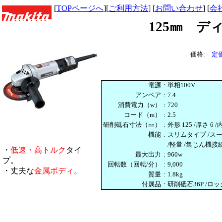
[
TOPページへ
][
ご利用方法
] [
お問い合わせ
] [
会
125㎜ 
価格:
定価
電源
:
単相100V
アンペア
:
7.4
消費電力（w）
:
720
コード（m）
:
2.5
研削砥石寸法（㎜）
:
外形 125 /厚さ 6 /
機能
:
スリムタイプ /ス
/軽量 /集じん機接
・
低速・高トルク
タイ
最大出力
:
960w
プ。
回転数（回転/分）
:
9,000
・丈夫な
金属ボディ
。
質量
:
1.8kg
付属品
:
研削砥石36P /ロ