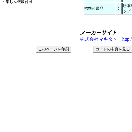
・集じん機取付可
研削
：
標準付属品
ップ
メーカーサイト
株式会社マキタ＞ http://www