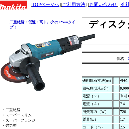
[
TOPページへ
][
ご利用方法
] [
お問い合わせ
] [
会
ディスク
二重絶縁・低速・高トルクの125㎜タイ
プ！
価格
：
研削砥石寸法(㎜)
外径
：
回転数(回転/分)
9,000
：
電源（Ｖ）
単相1
：
電流（Ａ）
7.4
・二重絶縁
：
消費電力（Ｗ）
720
・スーパースリム
：
質量(㎏)
1.7
・スーパーフランジ
・強力型
：
コード（ｍ）
2.5