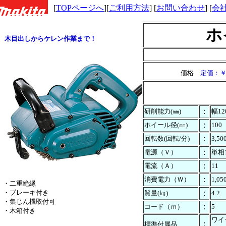
[
TOPページへ
][
ご利用方法
] [
お問い合わせ
] [
会
ホ
木目出しからケレン作業まで！
価格
定価：￥5
：
研削能力(㎜)
幅12
：
ホイール径(㎜)
100
：
回転数(回転/分)
3,50
：
電源（Ｖ）
単相1
：
電流（Ａ）
11
：
消費電力（Ｗ）
1,05
・二重絶縁
・ブレーキ付き
：
質量(㎏)
4.2
・集じん機取付可
：
コード（ｍ）
5
・木箱付き
ワイ
：
標準付属品