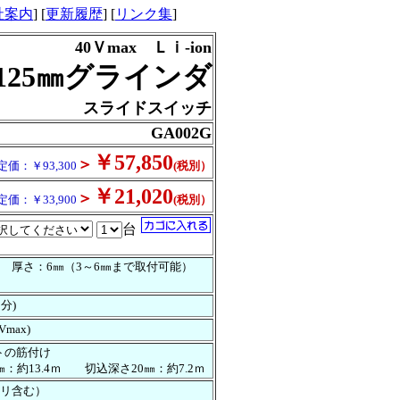
社案内
] [
更新履歴
] [
リンク集
]
40Ｖmax Ｌｉ-ion
125㎜グラインダ
スライドスイッチ
GA002G
￥57,850
＞
定価：￥93,300
(税別）
￥21,020
＞
定価：￥33,900
(税別）
台
㎜ 厚さ：6㎜（3～6㎜まで取付可能）
／分)
Vmax)
トの筋付け
㎜：約13.4ｍ 切込深さ20㎜：約7.2ｍ
テリ含む）