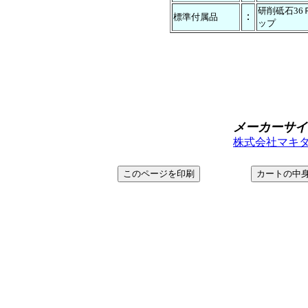
研削砥石36
：
標準付属品
ップ
メーカーサイ
株式会社マキタ＞ ht