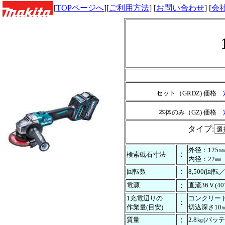
[
TOPページへ
][
ご利用方法
] [
お問い合わせ
] [
会
セット（GRDZ) 価格
本体のみ（GZ) 価格
タイプ:
外径：125
：
検索砥石寸法
内径：22㎜
：
回転数
8,500(回転
：
電源
直流36Ｖ(40
1充電辺りの
コンクリー
：
作業量(目安)
切込深さ10
：
質量
2.8㎏(バッ