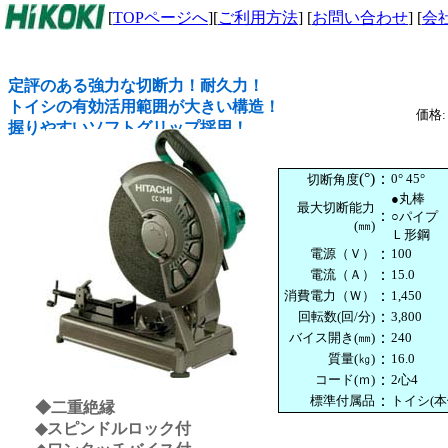
[
TOPページへ
][
ご利用方法
] [
お問い合わせ
] [
会
定評のある強力な切断力！耐久力！
トイシの有効活用範囲が大きい構造！
価格
握りやすいソフトグリップ採用！
(°)
：
0° 45°
切断角度
●丸棒 
最大切断能力
：
○パイプ
(㎜)
Ｌ形鋼 0°
：
電源（Ｖ）
100
：
電流（Ａ）
15.0
：
消費電力（Ｗ）
1,450
：
回転数(回/分)
3,800
：
バイス開き(㎜)
240
：
質量(㎏)
16.0
：
コード(ｍ)
2心4
：
標準付属品
トイシ(
◆二重絶縁
◆スピンドルロック付