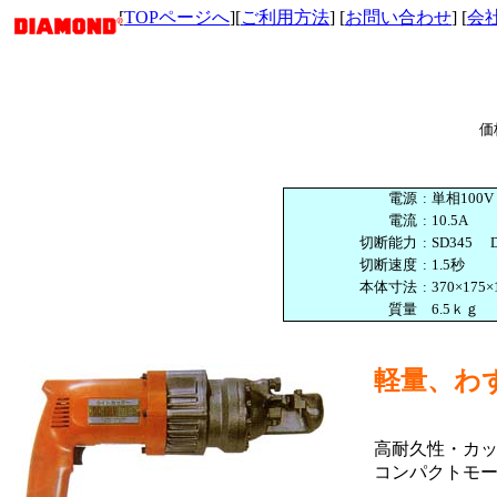
[
TOPページへ
][
ご利用方法
] [
お問い合わせ
] [
会
価
電源
:
単相100V
電流
:
10.5A
切断能力
:
SD345 
切断速度
:
1.5秒
本体寸法
:
370×175
質量
6.5ｋｇ
軽量、わず
高耐久性・カ
コンパクトモー