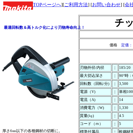
[
TOPページへ
][
ご利用方法
] [
お問い合わせ
] [
会
チ
最適回転数＆高トルク化により刃物寿命向上！
価格
定価：￥
：
刃物外径/内径
185/20
：
最大切込深さ
90°時：
：
回転数（回転/分)
3,500
：
電源（V)
単相100
：
電流（A)
14
：
消費電力（W)
1,330
：
質量(㎏)
4.5
：
コード（ｍ）
5
厚さ6㎜以下の各種鋼材の切断に。
：
標準付属品
軟鋼材