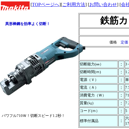
[
TOPページへ
][
ご利用方法
] [
お問い合わせ
] [
会
鉄筋カ
異形棒鋼を効率よく切断！
価格
定価：
：
切断能力(㎜）
3
：
切断時間(ｍ)
1.
：
電源（Ｖ）
単
：
電流（Ａ）
7.
：
消費電力（Ｗ）
7
：
質量(㎏)
7.
：
コード(ｍ）
5
パワフル710Ｗ！切断スピード1.2秒！
六
：
標準付属品
1