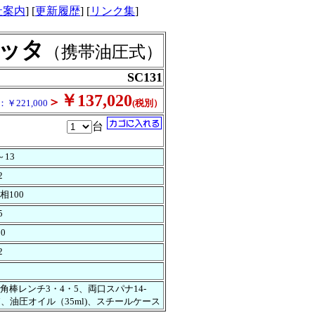
社案内
] [
更新履歴
] [
リンク集
]
ッタ
（携帯油圧式）
SC131
￥137,020
＞
￥221,000
(税別）
台
～13
2
相100
5
10
2
角棒レンチ3・4・5、両口スパナ14-
7、油圧オイル（35ml)、スチールケース