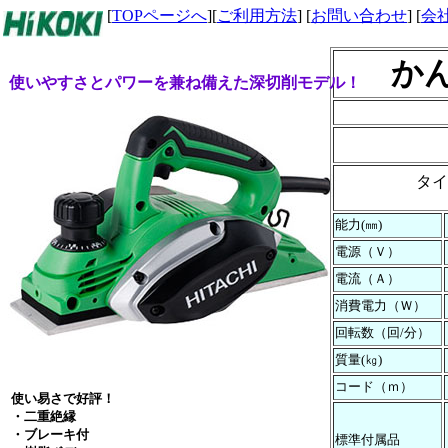
[
TOPページへ
][
ご利用方法
] [
お問い合わせ
] [
会
か
使いやすさとパワーを兼ね備えた深切削モデル！
タイ
能力(㎜)
電源（Ｖ）
電流（Ａ）
消費電力（Ｗ）
回転数（回/分）
質量(㎏)
コード（ｍ）
使い易さで好評！
・二重絶縁
・ブレーキ付
標準付属品