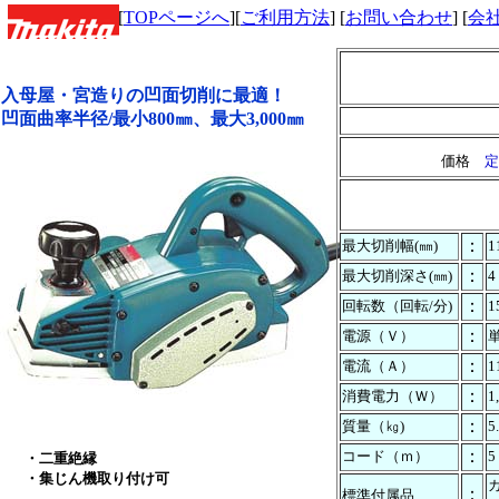
[
TOPページへ
][
ご利用方法
] [
お問い合わせ
] [
会
入母屋・宮造りの凹面切削に最適！
凹面曲率半径/最小800㎜、最大3,000㎜
価格
定
：
最大切削幅(㎜)
1
：
最大切削深さ(㎜)
4
：
回転数（回転/分)
1
：
電源（Ｖ）
単
：
電流（Ａ）
1
：
消費電力（Ｗ）
1
：
質量（㎏)
5
：
コード（ｍ）
5
・二重絶縁
・集じん機取り付け可
：
標準付属品