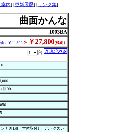
社案内
] [
更新履歴
] [
リンク集
]
曲面かんな
1003BA
￥27,800
＞
価：￥44,800
(税別）
台
10
5,000
相100
1
,050
.5
カンナ刃1組（本体取付）、ボックスレ