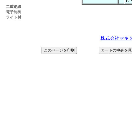
10
二重絶縁
電子制御
ライト付
株式会社マキタ＞ ht