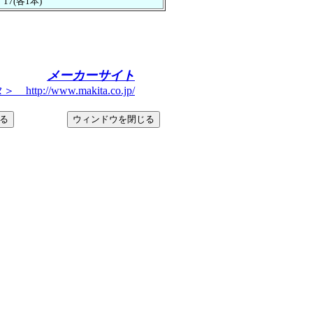
・17(各1本)
メーカーサイト
tp://www.makita.co.jp/