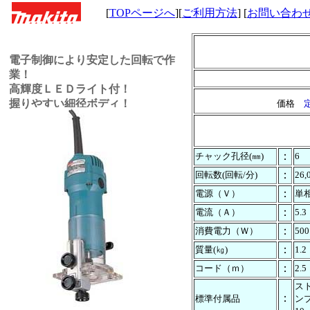
[
TOPページへ
][
ご利用方法
] [
お問い合わ
電子制御により安定した回転で作
業！
高輝度ＬＥＤライト付！
握りやすい細径ボディ！
価格
定
：
チャック孔径(㎜)
6
：
回転数(回転/分)
26,
：
電源（Ｖ）
単相
：
電流（Ａ）
5.3
：
消費電力（Ｗ）
500
：
質量(㎏)
1.2
：
コード（ｍ）
2.5
ス
：
標準付属品
ン