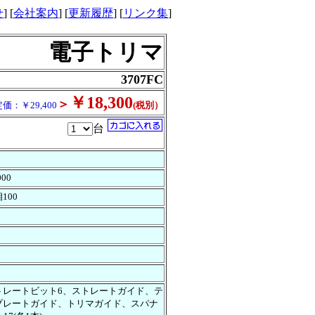
せ
] [
会社案内
] [
更新履歴
] [
リンク集
]
電子トリマ
3707FC
￥18,300
＞
価：￥29,400
(税別）
台
000
100
トレートビット6、ストレートガイド、テ
プレートガイド、トリマガイド、スパナ