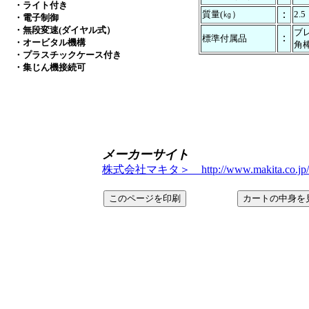
・ライト付き
：
質量(㎏）
2.5
・電子制御
・無段変速(ダイヤル式）
ブ
：
標準付属品
・オービタル機構
角
・プラスチックケース付き
・集じん機接続可
メーカーサイト
株式会社マキタ＞ http://www.makita.co.jp/