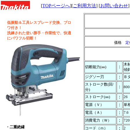
[
TOPページへ
][
ご利用方法
] [
お問い合わせ
]
低振動＆工具レスブレード交換、ブロ
ワ付き！
洗練された使い勝手・作業性で、快適
にパワフル切断！
価格
定
木材
：
切断能力(㎜)
傾斜
：
ジグソー刃
Ｂ
ストローク数(回/
：
800
分)
：
ストローク(㎜)
26
：
電源（Ｖ）
単相
：
電流（Ａ）
7.6
：
消費電力（Ｗ）
720
・二重絶縁
：
コード（ｍ）
2