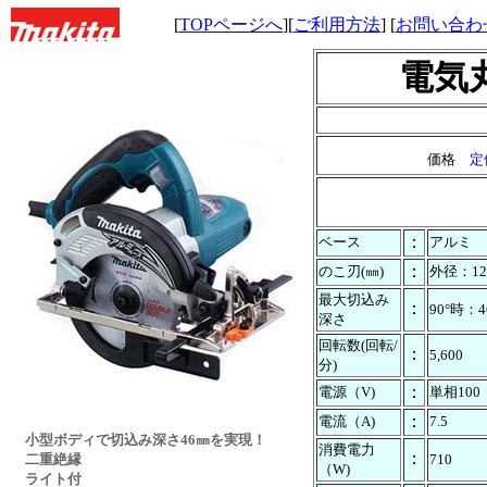
[
TOPページへ
][
ご利用方法
] [
お問い合わ
電気
価格
定
：
ベース
アルミ
：
のこ刃(㎜)
外径：12
最大切込み
：
90°時：4
深さ
回転数(回転/
：
5,600
分)
：
電源（V)
単相100
：
電流（A)
7.5
小型ボディで切込み深さ46㎜を実現！
消費電力
：
二重絶縁
710
（W)
ライト付