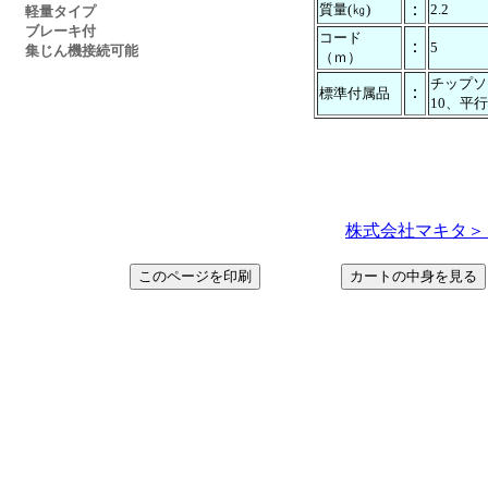
：
質量(㎏)
2.2
軽量タイプ
ブレーキ付
コード
：
5
集じん機接続可能
（ｍ）
チップソ
：
標準付属品
10、平
株式会社マキタ＞ http: