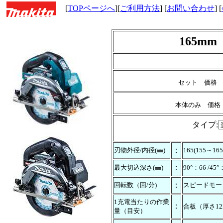
[
TOPページへ
][
ご利用方法
] [
お問い合わせ
] [
165m
セット 価
本体のみ 価
タイプ:
：
刃物外径/内径(㎜)
165(155～16
：
最大切込深さ(㎜)
90°：66 /4
：
回転数（回/分)
スピードモード
1充電当たりの作業
：
合板（厚さ12X
量（目安）