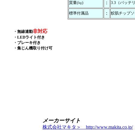
：
質量(㎏)
3.3（バッテ
：
標準付属品
鮫肌チップソー
非対応
・無線連動
・LEDライト付き
・ブレーキ付き
・集じん機取り付け可
メーカーサイト
株式会社マキタ＞ http://www.makita.co.jp/