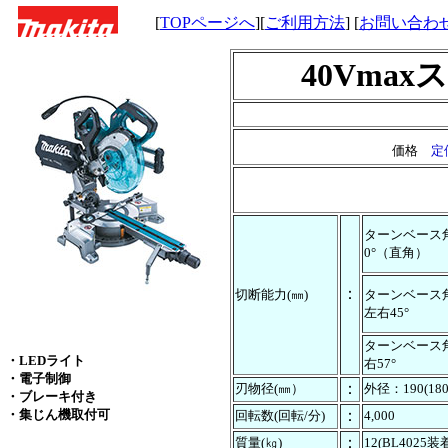
[
TOPページへ
][
ご利用方法
] [
お問い合わ
40Vma
価格
定
ターンベース
0°（直角）
：
切断能力(㎜)
ターンベース
左右45°
ターンベース
・LEDライト
右57°
・電子制御
：
刃物径(㎜）
外径：190(18
・ブレーキ付き
・集じん機取付可
：
回転数(回転/分)
4,000
：
質量(㎏)
12(BL4025装