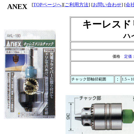
[
TOPページへ
][
ご利用方法
] [
お問い合わせ
] [
会
ANEX
キーレスド
ハ
価格
定価：
：
チャック部軸径範囲
1.5～10