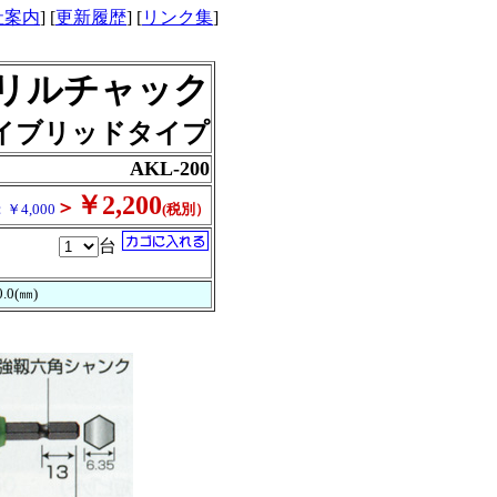
社案内
] [
更新履歴
] [
リンク集
]
リルチャック
イブリッドタイプ
AKL-200
￥2,200
＞
￥4,000
(税別）
台
.0(㎜)