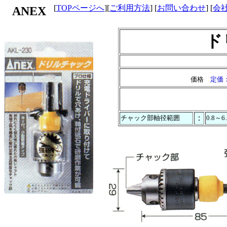
[
TOPページへ
][
ご利用方法
] [
お問い合わせ
] [
会
ANEX
ド
価格
定価：
：
チャック部軸径範囲
0.8～6.