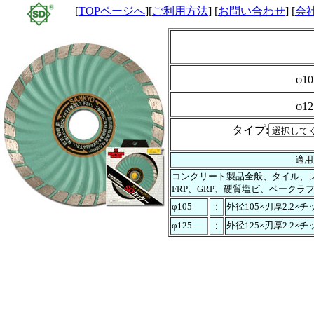
[
TOPページへ
][
ご利用方法
] [
お問い合わせ
] [
会
φ1
φ1
タイプ:
適用
コンクリート製品全般、タイル、
FRP、GRP、硬質塩ビ、ベークラ
：
φ105
外径105×刃厚2.2×
：
φ125
外径125×刃厚2.2×