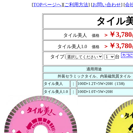
[
TOPページへ
][
ご利用方法
] [
お問い合わせ
] [
会
タイル
￥3,780
＞
タイル美人
価格
￥3,780
＞
タイル美人1.0
価格
タイプ:
台
適用用途
外装セラミックタイル、内装磁気質タイル
：
タイル美人
100D×1.2T×5W×20H（15H)
：
タイル美人1.0
100D×1.0T×5W×20H