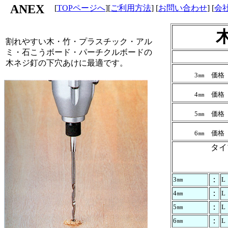
ANEX
[
TOPページへ
][
ご利用方法
] [
お問い合わせ
] [
会
割れやすい木・竹・プラスチック・アル
ミ・石こうボード・パーチクルボードの
木ネジ釘の下穴あけに最適です。
3㎜ 価
4㎜ 価
5㎜ 価
6㎜ 価
タイ
：
3㎜
L
：
4㎜
L
：
5㎜
L
：
6㎜
L