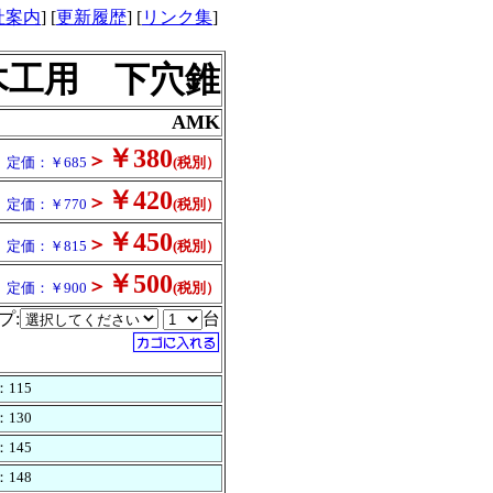
社案内
] [
更新履歴
] [
リンク集
]
木工用 下穴錐
AMK
￥380
＞
格
定価：￥685
(税別）
￥420
＞
格
定価：￥770
(税別）
￥450
＞
格
定価：￥815
(税別）
￥500
＞
格
定価：￥900
(税別）
プ:
台
：115
：130
：145
：148